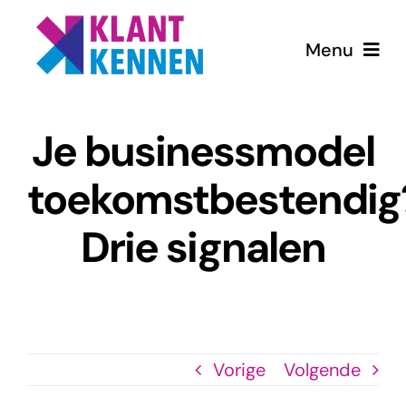
Ga
naar
Menu
inhoud
Home
Je businessmodel
Diensten
toekomstbestendig
Drie signalen
Blog
Over ons
Vorige
Volgende