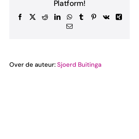
Platform!
Facebook
X
Reddit
LinkedIn
WhatsApp
Tumblr
Pinterest
Vk
Xing
E-
mail
Over de auteur:
Sjoerd Buitinga