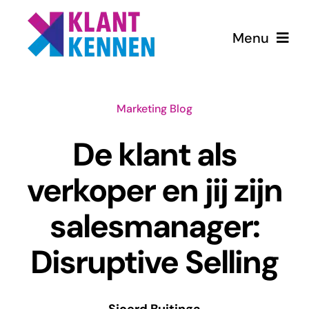
Ga
naar
Menu
inhoud
Home
Marketing Blog
Diensten
De klant als
Blog
verkoper en jij zijn
salesmanager:
Over ons
Disruptive Selling