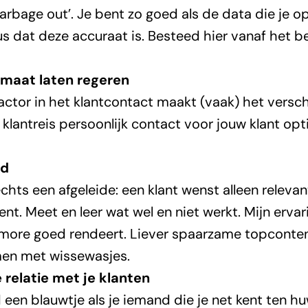
garbage out’. Je bent zo goed als de data die je 
us dat deze accuraat is. Besteed hier vanaf het b
 maat laten regeren
actor in het klantcontact maakt (vaak) het versch
klantreis persoonlijk contact voor jouw klant optim
ud
echts een afgeleide: een klant wenst alleen releva
nt. Meet en leer wat wel en niet werkt. Mijn ervar
= more goed rendeert. Liever spaarzame topconte
en met wissewasjes.
e relatie met je klanten
 een blauwtje als je iemand die je net kent ten huw