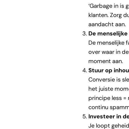
‘Garbage in is 
klanten. Zorg d
aandacht aan.
De menselijke
De menselijke f
over waar in de 
moment aan.
Stuur op inho
Conversie is sl
het juiste mome
principe less 
continu spamm
Investeer in d
Je loopt geheid