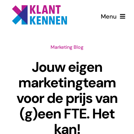
Ga
naar
Menu
inhoud
Home
Marketing Blog
Diensten
Jouw eigen
Blog
marketingteam
voor de prijs van
Over ons
(g)een FTE. Het
kan!